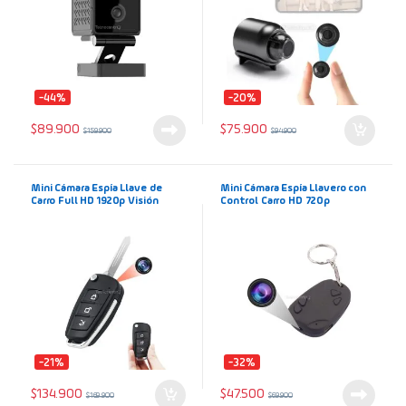
-44%
-20%
$
89.900
$
75.900
$
159.900
$
94.900
Mini Cámara Espía Llave de
Mini Cámara Espía Llavero con
Carro Full HD 1920p Visión
Control Carro HD 720p
Nocturna Vigilancia Fotos y
Vigilancia Fotos y Video
Video
-21%
-32%
$
134.900
$
47.500
$
169.900
$
69.900