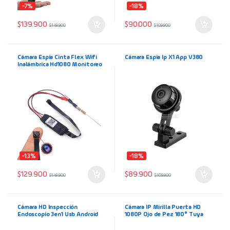
-7%
-18%
$
139.900
$
90.000
$
149.900
$
109.900
Cámara Espía Cinta Flex Wifi
Cámara Espia Ip X1 App V380
Inalámbrica Hd1080 Monitoreo
Tiempo Real
-13%
-18%
$
129.900
$
89.900
$
149.900
$
109.900
Cámara HD Inspección
Cámara IP Mirilla Puerta HD
Endoscopio 3en1 Usb Android
1080P Ojo de Pez 180° Tuya
PC Sonda de 5m Resiste Agua
Smart
IP67 Luces LED