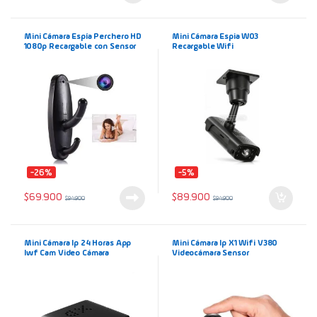
Mini Cámara Espía Perchero HD
Mini Cámara Espia W03
1080p Recargable con Sensor
Recargable Wifi
Movimiento
-26%
-5%
$
69.900
$
89.900
$
94.900
$
94.900
Mini Cámara Ip 24 Horas App
Mini Cámara Ip X1 Wifi V380
Iwf Cam Video Cámara
Videocámara Sensor
Seguridad
Movimiento