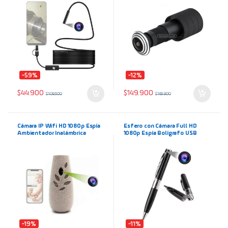
-59%
-12%
$
44.900
$
149.900
$
109.500
$
169.900
Cámara IP Wifi HD 1080p Espía
Esfero con Cámara Full HD
Ambientador Inalámbrica
1080p Espía Bolígrafo USB
Sensor Movimiento App
LookCam
-19%
-11%