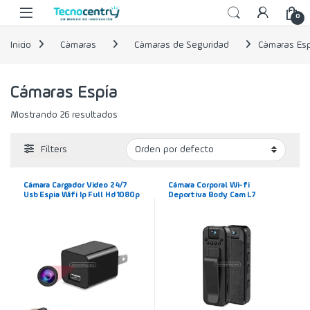
Skip to navigation
Skip to content
0
Inicio
Cámaras
Cámaras de Seguridad
Cámaras Esp
Cámaras Espía
Mostrando 26 resultados
Filters
Cámara Cargador Video 24/7
Cámara Corporal Wi-fi
Usb Espia Wifi Ip Full Hd 1080p
Deportiva Body Cam L7