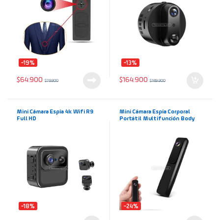
-19%
-13%
$
64.900
$
164.900
$
79.900
$
189.900
Mini Cámara Espía 4k Wifi R9
Mini Cámara Espía Corporal
Full HD
Portátil Multifunción Body
Cam T008 HD 1080p y 150
grados
-18%
-24%