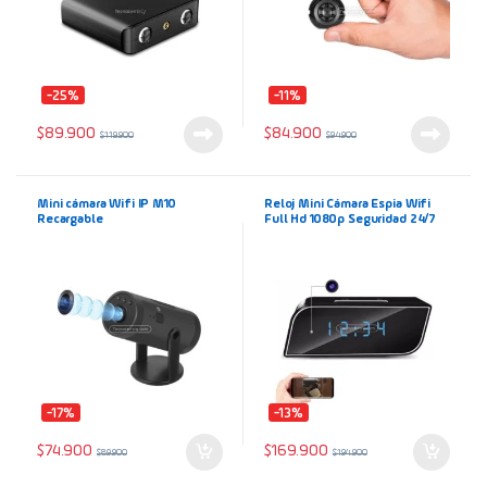
-25%
-11%
$
89.900
$
84.900
$
119.900
$
94.900
Mini cámara Wifi IP M10
Reloj Mini Cámara Espia Wifi
Recargable
Full Hd 1080p Seguridad 24/7
-17%
-13%
$
74.900
$
169.900
$
89.900
$
194.900