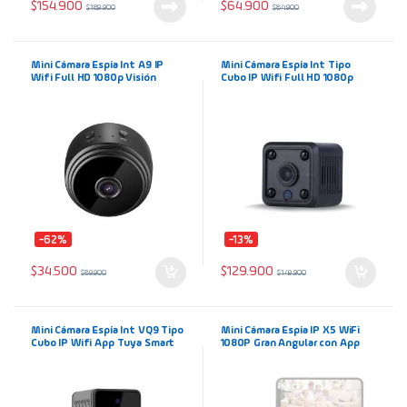
$
154.900
$
64.900
$
189.900
$
84.900
Mini Cámara Espía Int A9 IP
Mini Cámara Espía Int Tipo
Wifi Full HD 1080p Visión
Cubo IP Wifi Full HD 1080p
Nocturna
Visión Nocturna
-62%
-13%
$
34.500
$
129.900
$
89.900
$
149.900
Mini Cámara Espía Int VQ9 Tipo
Mini Cámara Espía IP X5 WiFi
Cubo IP Wifi App Tuya Smart
1080P Gran Angular con App
Alexa y Google Full HD 1080p
Star Eye
Visión Nocturna