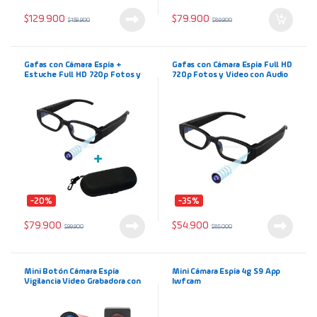
$
129.900
$
79.900
$
159.900
$
89.900
Gafas con Cámara Espía +
Gafas con Cámara Espía Full HD
Estuche Full HD 720p Fotos y
720p Fotos y Video con Audio
Video con Audio Lentes de
Lentes de Vigilancia
Vigilancia
-20%
-35%
$
79.900
$
54.900
$
99.900
$
85.000
Mini Botón Cámara Espía
Mini Cámara Espía 4g S9 App
Vigilancia Video Grabadora con
Iwfcam
Audio