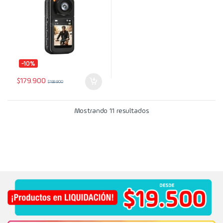
-10%
$
179.900
$
199.900
Mostrando 11 resultados