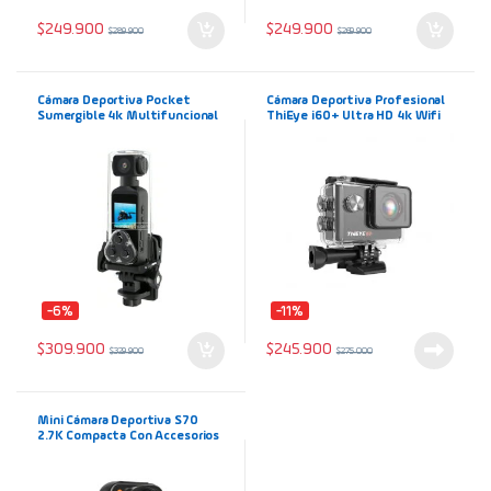
$
249.900
$
249.900
$
289.900
$
269.900
Cámara Deportiva Pocket
Cámara Deportiva Profesional
Sumergible 4k Multifuncional
ThiEye i60+ Ultra HD 4k Wifi
Wifi
Sumergible
-6%
-11%
$
309.900
$
245.900
$
329.900
$
275.000
Mini Cámara Deportiva S70
2.7K Compacta Con Accesorios
Incluidos