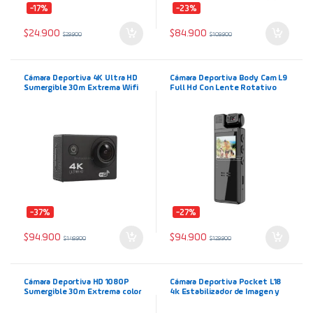
-17%
-23%
$
24.900
$
84.900
$
29.900
$
109.900
Cámara Deportiva 4K Ultra HD
Cámara Deportiva Body Cam L9
Sumergible 30m Extrema Wifi
Full Hd Con Lente Rotativo
color Negro
180°
-37%
-27%
$
94.900
$
94.900
$
149.900
$
129.900
Cámara Deportiva HD 1080P
Cámara Deportiva Pocket L18
Sumergible 30m Extrema color
4k Estabilizador de Imagen y
Negro
Pantalla Tactil