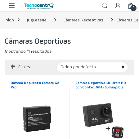
Skip to navigation
Skip to content
0
Inicio
Juguetería
Cámaras Recreativas
Cámaras De
Cámaras Deportivas
Mostrando 11 resultados
Filters
Batería Repuesto Cámara Go
Cámara Deportiva 4K Ultra HD
Pro
con Control Wifi Sumergible
30m Extrema color Negro