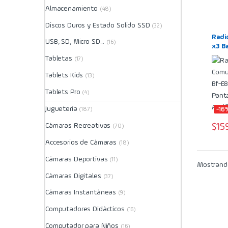
Almacenamiento
(48)
Discos Duros y Estado Solido SSD
(32)
Radi
USB, SD, Micro SD...
(16)
x3 B
Walki
Tabletas
(17)
Carg
Tablets Kids
(13)
Tablets Pro
(4)
Juguetería
-16
(187)
Cámaras Recreativas
$
15
(70)
Accesorios de Cámaras
(18)
Cámaras Deportivas
(11)
Mostrando
Cámaras Digitales
(37)
Cámaras Instantáneas
(9)
Computadores Didácticos
(16)
Computador para Niños
(16)