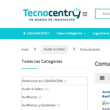
Skip to navigation
Skip to content
Search for
★ LIQUIDACIÓN!!!
Casa Inteligente
Juguetería
Inicio
Audio & Video
Comunicación
Todas las Categorias
Comun
¡Productos en LIQUIDACIÓN!
(5)
Audio & Video
(90)
Ante
Baof
Audífonos
(5)
666s
Audífonos y Diademas
(5)