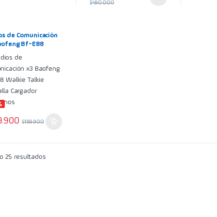
$
490.000
os de Comunicación
aofeng Bf-E88
e Talkie Pantalla
ador Audífonos
%
9.900
$
189.900
 25 resultados