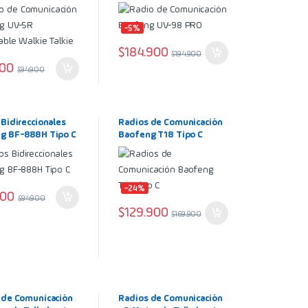
able Walkie Talkie
-5%
$
184.900
$
194.900
900
$
94.900
Bidireccionales
Radios de Comunicación
g BF-888H Tipo C
Baofeng T18 Tipo C
-24%
900
$
94.900
$
129.900
$
169.900
 de Comunicación
Radios de Comunicación