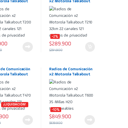
orola Talkabout
x2 Motorola Talkabout
2km 22 canales
T210 32km 22 canales 121
igos de privacidad
códigos de privacidad
-2%
900
$
289.900
00
$
294.900
 de Comunicación
Radios de Comunicación
orola Talkabout
x2 Motorola Talkabout
6km 22 canales
T600 35 Millas H2O
igos de privacidad
Impermeables
¡LIQUIDACIÓN!
-10%
.900
$
849.900
0
$
939.900