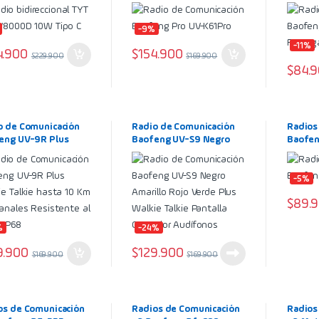
Recarg
-9%
-11%
4.900
$
154.900
$
229.900
$
169.900
$
84.
o de Comunicación
Radio de Comunicación
Radios 
eng UV-9R Plus
Baofeng UV-S9 Negro
Baofen
e Talkie hasta 10
Amarillo Rojo Verde Plus
28 Canales
Walkie Talkie Pantalla
stente al Agua IP68
Cargador Audífonos
-5%
$
89.
%
-24%
9.900
$
129.900
$
169.900
$
169.900
os de Comunicación
Radios de Comunicación
Radios