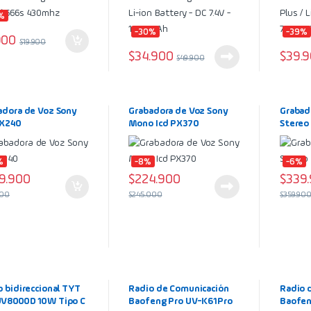
%
-30%
-39%
900
$
19.900
$
34.900
$
39.
$
49.900
adora de Voz Sony
Grabadora de Voz Sony
Grabad
PX240
Mono Icd PX370
Stereo
%
-8%
-6%
9.900
$
224.900
$
339
900
$
245.000
$
359.90
o bidireccional TYT
Radio de Comunicación
Radio 
V8000D 10W Tipo C
Baofeng Pro UV-K61Pro
Baofen