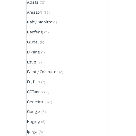
Adata
(12)
Amazon
(26)
Baby Monitor
(1)
Baofeng
(11)
Crucial
(6)
Dikang
(1)
Ezviz
(2)
Family Computer
(2)
Fujifilm
(7)
GDTimes
(12)
Generica
(349)
Google
(6)
Hagroy
(6)
Ipega
(5)