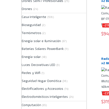
Drones Semi / Profesionales
x2 B
(25)
Walk
Drones
(24)
Casa Inteligente
(108)
Bioseguridad
(2)
-21
Termómetros
$
94
(2)
Energía solar e Iluminación
(67)
Baterías Solares PowerBank
(11)
Energía solar
(49)
Radi
x2 M
Luces Decorativas LED
(9)
T260
canal
Redes y Wifi
(1)
priv
Seguridad Hogar Domótica
(38)
Electrificadores y Accesorios
(14)
-23
Electrodomésticos Inteligentes
(24)
$
31
Computación
(65)