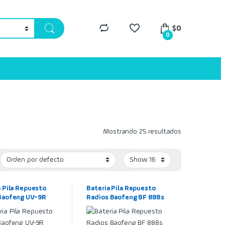
$
0
0
Mostrando 25 resultados
a Pila Repuesto
Bateria Pila Repuesto
Baofeng UV-9R
Radios Baofeng BF 888s
Li-ion Battery – DC
777s 666s / Li-ion
 2800mAh
Battery – DC 3.7V –
1500mAh