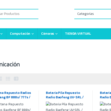
:
Computación
Cámaras
TIENDA VIRTUAL
icación
na Repuesto Radios
Bateria Pila Repuesto
Bateri
eng BF 888s/ 777s /
Radio Baofeng UV-5RL /
Radio 
 430mhz
Li-ion Battery – DC 7.4V –
Plus / 
1800mAh
7.4V –