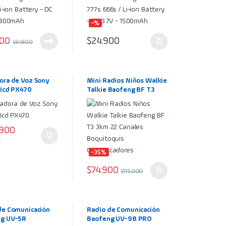
-%
900
$
24.900
$
64.900
ora de Voz Sony
Mini Radios Niños Walkie
 Icd PX470
Talkie Baofeng BF T3
3km 22 Canales
Boquitoquis
Comunicadores
.900
0
-35%
$
74.900
$
115.000
de Comunicación
Radio de Comunicación
g UV-5R
Baofeng UV-98 PRO