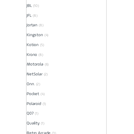
JBL
(10)
JFL
(8)
Jortan
(8)
Kingston
(4)
Kotion
(5)
Krono
(8)
Motorola
(6)
NetSolar
(2)
Onn.
(2)
Pocket
(4)
Polaroid
(1)
Q07
(1)
Quality
(1)
Retro Arcade
(3)