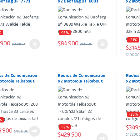
aofeng BF-777s
x2 Baofeng Bf-888s
x2 Mot
ie Talkie Negro
Walkie Talkie UHF
T200 3
Batería 2800mAh
121 cód
%
-15%
-21%
.900
$
84.900
$
119.900
$
99.900
$
314.
$
400.0
os de Comunicación
Radios de Comunicación
Radios
otorola Talkabout
x2 Motorola Talkabout
x2 Mot
 40km hasta 33
T400/402 56km 22
T470 5
es 121 códigos de
canales 121 códigos de
121 cód
acidad
privacidad
-25%
%
$
349
-12%
9.900
$
415.000
$
429.500
$
465.00