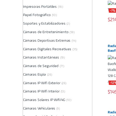
Impresoras Portátiles
(18)
-7%
Papel Fotográfico
(10)
$
21
Soportes y Estabilizadores
(2)
Cámaras de Entretenimiento
(59)
Cámaras Deportivas Extremas
(14)
Radi
Cámaras Digitales Recreativas
(35)
Baof
Walki
Cámaras Instantáneas
(19)
Km 1
Resi
Cámaras de Seguridad
(71)
Cámaras Espía
(26)
Cámaras IP Wifi Exterior
-12
(26)
$
14
Cámaras IP Wifi Interior
(13)
Cámaras Solares IP Wifi/4G
(10)
Cámaras Vehiculares
(9)
Radi