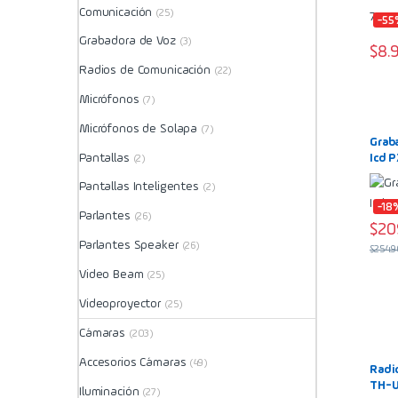
Comunicación
(25)
-55
Grabadora de Voz
(3)
$
8.
Radios de Comunicación
(22)
Micrófonos
(7)
Micrófonos de Solapa
(7)
Grab
Pantallas
Icd 
(2)
Pantallas Inteligentes
(2)
-18
Parlantes
(26)
$
20
Parlantes Speaker
(26)
$
254.
Video Beam
(25)
Videoproyector
(25)
Cámaras
(203)
Accesorios Cámaras
(49)
Radi
TH-U
Iluminación
(27)