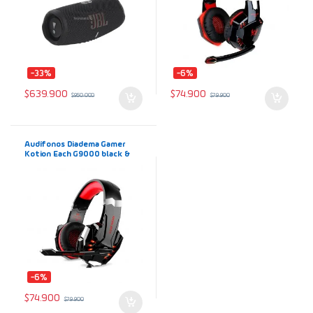
-33%
-6%
$
639.900
$
74.900
$
950.000
$
79.900
Audífonos Diadema Gamer
Kotion Each G9000 black &
red con Micrófono y luz LED
roja USB
-6%
$
74.900
$
79.900