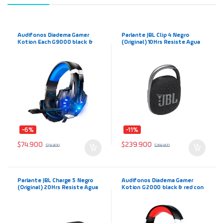
Audífonos Diadema Gamer
Parlante JBL Clip 4 Negro
Kotion Each G9000 black &
(Original) 10Hrs Resiste Agua
blue con Micrófono y luz LED
IP67 Altavoz Portátil
azul USB
Bluetooth
-6%
-11%
$
74.900
$
239.900
$
79.900
$
269.900
Parlante JBL Charge 5 Negro
Audífonos Diadema Gamer
(Original) 20Hrs Resiste Agua
Kotion G2000 black & red con
IP67 Portable Altavoz
Micrófono y luz LED roja USB
Bluetooth