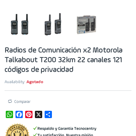
Radios de Comunicación x2 Motorola
Talkabout T200 32km 22 canales 121
códigos de privacidad
Availability:
Agotado
Comparar
W
F
P
X
S
h
a
i
h