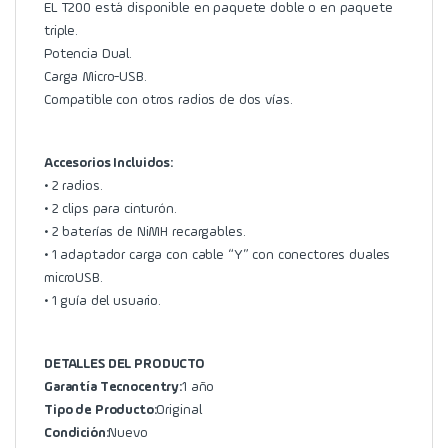
EL T200 está disponible en paquete doble o en paquete
triple.
Potencia Dual.
Carga Micro-USB.
Compatible con otros radios de dos vías.
Accesorios Incluidos:
• 2 radios.
• 2 clips para cinturón.
• 2 baterías de NiMH recargables.
• 1 adaptador carga con cable “Y” con conectores duales
microUSB.
• 1 guía del usuario.
DETALLES DEL PRODUCTO
Garantía Tecnocentry:
1 año
Tipo de Producto:
Original
Condición:
Nuevo