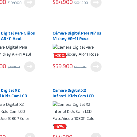
900
$
84.900
$
104.900
$
104.900
Digital Para Niños
Cámara Digital Para Niños
 AR-11 Azul
Mickey AR-11 Rosa
-20%
900
$
59.900
$
74.900
$
74.900
 Digital X2
Cámara Digital X2
l Kids Cam LCD
Infantil Kids Cam LCD
ideo 1080P Color
Foto/Video 1080P Color
Rosado
-47%