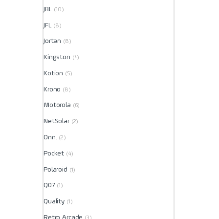
JBL
(10)
JFL
(8)
Jortan
(8)
Kingston
(4)
Kotion
(5)
Krono
(8)
Motorola
(6)
NetSolar
(2)
Onn.
(2)
Pocket
(4)
Polaroid
(1)
Q07
(1)
Quality
(1)
Retro Arcade
(3)