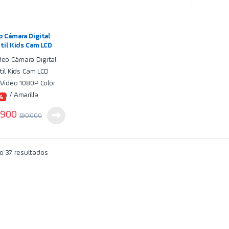
o Cámara Digital
til Kids Cam LCD
/Video 1080P Color
a / Amarilla
%
.900
$
90.000
 37 resultados