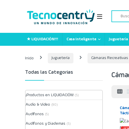
Skip to navigation
Skip to content
Search for
★ LIQUIDACIÓN!!!
Casa Inteligente
Juguetería
Inicio
Juguetería
Cámaras Recreativas
Todas las Categorias
Cámar
¡Productos en LIQUIDACIÓN!
(5)
Audio & Video
(90)
Cámar
Tácti
Audífonos
(5)
Audífonos y Diademas
(5)