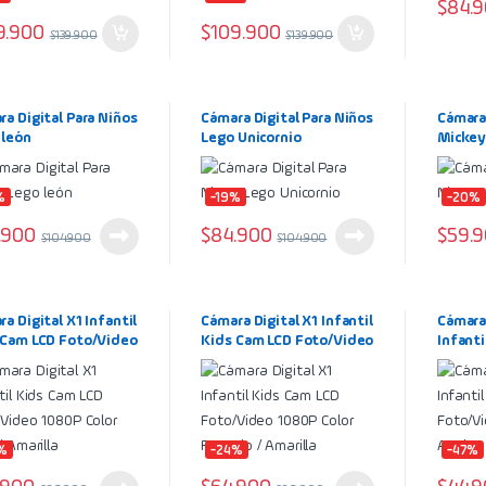
$
84.
9.900
$
109.900
$
139.900
$
139.900
a Digital Para Niños
Cámara Digital Para Niños
Cámara 
 león
Lego Unicornio
Mickey
%
-19%
-20%
.900
$
84.900
$
59.
$
104.900
$
104.900
a Digital X1 Infantil
Cámara Digital X1 Infantil
Cámara
 Cam LCD Foto/Video
Kids Cam LCD Foto/Video
Infanti
 Color Azul /
1080P Color Rosado /
Foto/V
lla
Amarilla
Azul
%
-24%
-47%