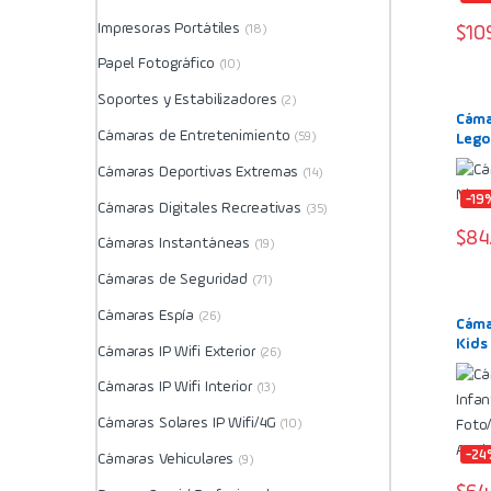
Impresoras Portátiles
$
10
(18)
Papel Fotográfico
(10)
Soportes y Estabilizadores
(2)
Cámar
Cámaras de Entretenimiento
(59)
Lego
Cámaras Deportivas Extremas
(14)
-19
Cámaras Digitales Recreativas
(35)
$
84
Cámaras Instantáneas
(19)
Cámaras de Seguridad
(71)
Cámaras Espía
(26)
Cámar
Kids
Cámaras IP Wifi Exterior
(26)
1080P
Amari
Cámaras IP Wifi Interior
(13)
Cámaras Solares IP Wifi/4G
(10)
-24
Cámaras Vehiculares
(9)