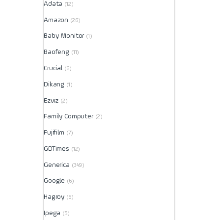
Adata
(12)
Amazon
(26)
Baby Monitor
(1)
Baofeng
(11)
Crucial
(6)
Dikang
(1)
Ezviz
(2)
Family Computer
(2)
Fujifilm
(7)
GDTimes
(12)
Generica
(349)
Google
(6)
Hagroy
(6)
Ipega
(5)