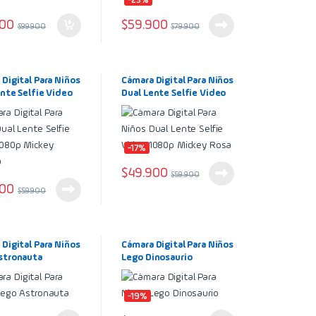
-25%
900
$
59.900
$
99.900
$
79.900
Digital Para Niños
Cámara Digital Para Niños
nte Selfie Video
Dual Lente Selfie Video
Mickey Morada
1080p Mickey Rosa
-17%
$
49.900
$
59.900
900
$
59.900
Digital Para Niños
Cámara Digital Para Niños
stronauta
Lego Dinosaurio
-19%