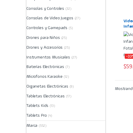
Consolas y Controles
(32)
Consolas de Video Juegos
(27)
Vide
Infan
Controles y Gamepads
(5)
Foto
Rosad
Drones para Niños
(25)
Drones y Accesorios
(25)
-33
Instrumentos Musicales
(27)
$
59
Baterías Electrónicas
(7)
Microfonos Karaoke
(12)
Organetas Electrónicas
(9)
Mostrando
Tabletas Electrónicas
(17)
Tablets Kids
(13)
Tablets Pro
(4)
Marca
(552)