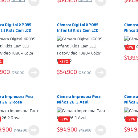
.900
$
64.900
$
44.
$
85.000
$
85.000
ra Digital XP085
Cámara Digital XP085
Cámara
til Kids Cam LCD
Infantil Kids Cam LCD
Niños 
/Video 1080P Color
Foto/Video 1080P Color
Rosado
-7%
$
139.
%
-27%
.900
$
54.900
$
75.000
$
75.000
ra Impresora Para
Cámara Impresora Para
Cámara
s 26-2 Rosa
Niños 26-3 Azul
Niños 
-21%
-21%
9.900
$
94.900
$
94.
$
149.900
$
119.900