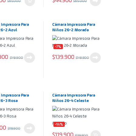
900
$
44.900
$
85.000
$
85.000
 Impresora Para
Cámara Impresora Para
26-2 Azul
Niños 26-2 Morada
-7%
900
$
139.900
$
149.900
$
149.900
 Impresora Para
Cámara Impresora Para
26-3 Rosa
Niños 26-4 Celeste
Morado
-14%
900
$
119.900
$
119.900
$
139.900