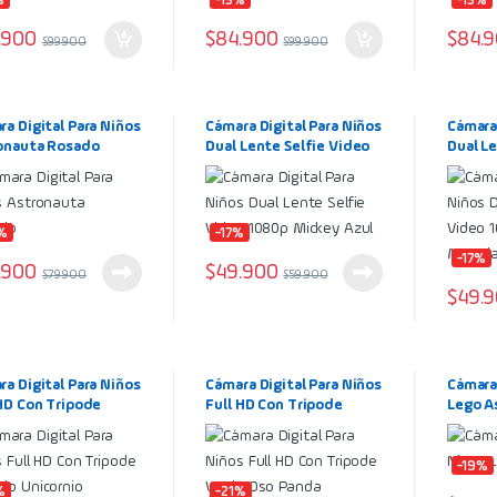
%
-15%
-15%
.900
$
84.900
$
84.
$
99.900
$
99.900
a Digital Para Niños
Cámara Digital Para Niños
Cámara 
onauta Rosado
Dual Lente Selfie Video
Dual Le
1080p Mickey Azul
1080p 
%
-17%
-17%
.900
$
49.900
$
79.900
$
59.900
$
49.
a Digital Para Niños
Cámara Digital Para Niños
Cámara 
 HD Con Tripode
Full HD Con Tripode
Lego A
do Unicornio
Verde Oso Panda
-19%
%
-21%