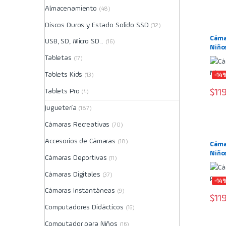
Almacenamiento
(48)
Discos Duros y Estado Solido SSD
(32)
Cáma
USB, SD, Micro SD...
(16)
Niño
Tabletas
(17)
Tablets Kids
(13)
-14
Tablets Pro
$
11
(4)
Juguetería
(187)
Cámaras Recreativas
(70)
Accesorios de Cámaras
(18)
Cáma
Niño
Cámaras Deportivas
(11)
Cámaras Digitales
(37)
-14
Cámaras Instantáneas
(9)
$
11
Computadores Didácticos
(16)
Computador para Niños
(16)