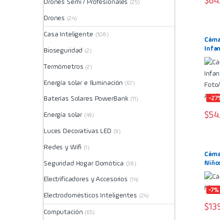
$
64
Drones Semi / Profesionales
(25)
Drones
(24)
Casa Inteligente
(108)
Cáma
Infan
Bioseguridad
(2)
Foto
Azul
Termómetros
(2)
Energía solar e Iluminación
(67)
-27
Baterías Solares PowerBank
(11)
$
54
Energía solar
(49)
Luces Decorativas LED
(9)
Redes y Wifi
(1)
Cáma
Niño
Seguridad Hogar Domótica
(38)
Electrificadores y Accesorios
(14)
-7%
Electrodomésticos Inteligentes
(24)
$
13
Computación
(65)