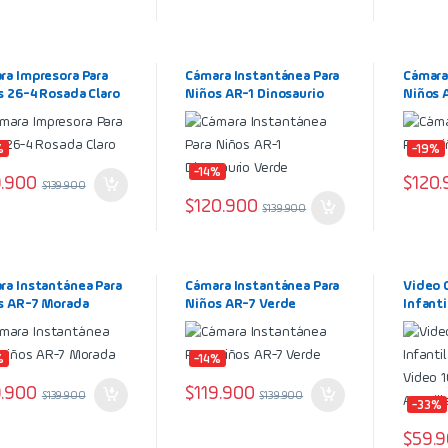
ra Impresora Para
Cámara Instantánea Para
Cámara
s 26-4 Rosada Claro
Niños AR-1 Dinosaurio
Niños 
Verde
%
-19%
-14%
9.900
$
120.
$
139.900
$
120.900
$
139.900
ra Instantánea Para
Cámara Instantánea Para
Video 
s AR-7 Morada
Niños AR-7 Verde
Infanti
Foto V
Amaril
%
-14%
9.900
$
119.900
$
139.900
$
139.900
-33%
$
59.