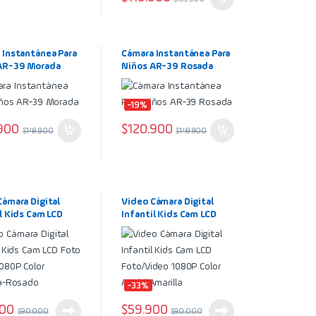
 Instantánea Para
Cámara Instantánea Para
AR-39 Morada
Niños AR-39 Rosada
-19%
900
$
120.900
$
149.900
$
149.900
Cámara Digital
Video Cámara Digital
l Kids Cam LCD
Infantil Kids Cam LCD
ideo 1080P Color
Foto/Video 1080P Color
la-Rosado
Azul / Amarilla
-33%
900
$
59.900
$
90.000
$
90.000