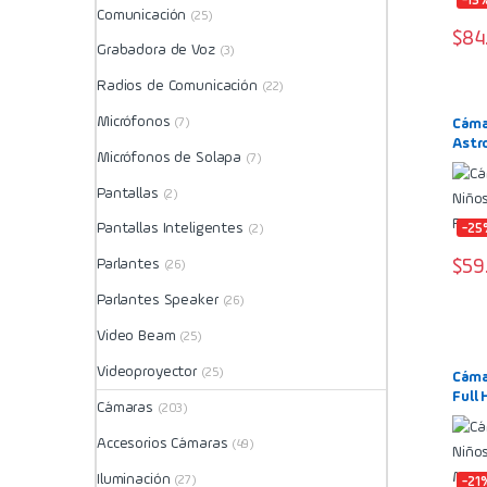
-15
Comunicación
(25)
$
84
Grabadora de Voz
(3)
Radios de Comunicación
(22)
Micrófonos
(7)
Cámar
Astr
Micrófonos de Solapa
(7)
Pantallas
(2)
Pantallas Inteligentes
-25
(2)
$
59
Parlantes
(26)
Parlantes Speaker
(26)
Video Beam
(25)
Videoproyector
(25)
Cámar
Full
Cámaras
(203)
Mora
Accesorios Cámaras
(49)
Iluminación
(27)
-21