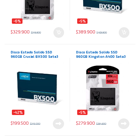
-6%
-5%
$
329.900
$
389.900
$
349.900
$
409.900
Disco Estado Solido SSD
Disco Estado Solido SSD
960GB Crucial BX500 Sata3
960GB Kingston A400 Sata3
2.5″
2.5″
-42%
-5%
$
199.500
$
279.900
$
345.000
$
294.900