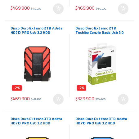
$
469.900
$
469.900
$
479.900
$
479.900
Disco Duro Externo 2TB Adata
Disco Duro Externo 2TB
HD710 PRO Usb 3.2 HDD
Toshiba Canvio Basic Usb 3.0
Portátil Rojo AHD710P-2TU31
SuperSpeed
Antigolpes Antifluidos
-2%
-7%
$
469.900
$
329.900
$
479.900
$
354.900
Disco Duro Externo 3TB Adata
Disco Duro Externo 3TB Adata
HD710 PRO Usb 3.2 HDD
HD710 PRO Usb 3.2 HDD
Portátil Amarillo AHD710P-
Portátil Azul AHD710P-3TU31
3TU31 Antigolpes Antifluidos
Antigolpes Antifluidos