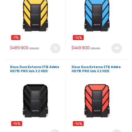
-7%
-14%
$
489.900
$
449.900
$
525.000
$
525.000
Disco Duro Externo 3TB Adata
Disco Duro Externo 3TB Adata
HD710 PRO Usb 3.2 HDD
HD710 PRO Usb 3.2 HDD
Portátil Negro AHD710P-3TU31
Portátil Rojo AHD710P-3TU31
Antigolpes Antifluidos
Antigolpes Antifluidos
-14%
-14%