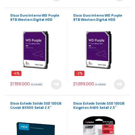
Disco Duro Interno WD Purple
Disco Duro Interno WD Purple
8TB Western Digital HDD
8TB Western Digital HDD
modelo WD84PURZ
modelo WD85PURZ
-4%
-3%
$
1.199.000
$
1.099.000
$
1.249.900
$
1.129.900
Disco Estado Solido SSD 120GB
Disco Estado Solido SSD 120GB
Crucial BX500 Sata3 2.5″
Kingston A400 Sata3 2.5″