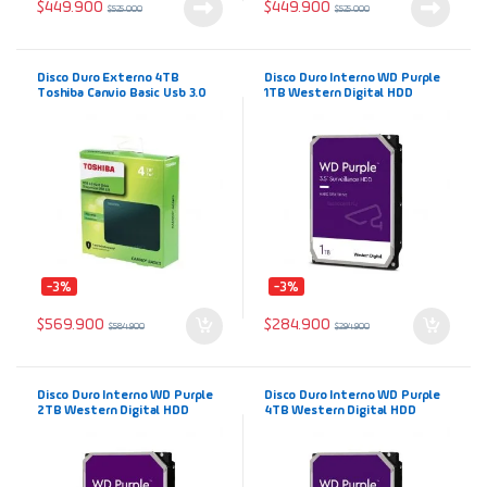
$
449.900
$
449.900
$
525.000
$
525.000
Disco Duro Externo 4TB
Disco Duro Interno WD Purple
Toshiba Canvio Basic Usb 3.0
1TB Western Digital HDD
SuperSpeed
modelo WD11PURZ
-3%
-3%
$
569.900
$
284.900
$
584.900
$
294.900
Disco Duro Interno WD Purple
Disco Duro Interno WD Purple
2TB Western Digital HDD
4TB Western Digital HDD
modelo WD23PURZ
modelo WD43PURZ