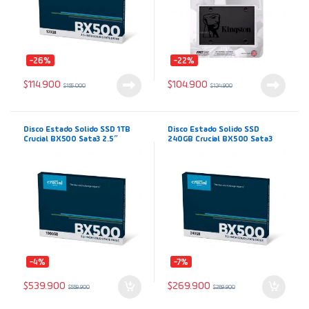
-26%
-22%
$
114.900
$
104.900
$
155.000
$
134.900
Disco Estado Solido SSD 1TB
Disco Estado Solido SSD
Crucial BX500 Sata3 2.5″
240GB Crucial BX500 Sata3
2.5″
-4%
-7%
$
539.900
$
269.900
$
559.900
$
289.900