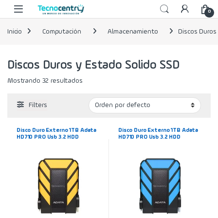
Skip to navigation
Skip to content
0
Inicio
Computación
Almacenamiento
Discos Duros
Discos Duros y Estado Solido SSD
Mostrando 32 resultados
Filters
Disco Duro Externo 1TB Adata
Disco Duro Externo 1TB Adata
HD710 PRO Usb 3.2 HDD
HD710 PRO Usb 3.2 HDD
Portátil Amarillo AHD710P-
Portátil Azul AHD710P-1TU31
1TU31 Antigolpes Antifluidos
Antigolpes Antifluidos