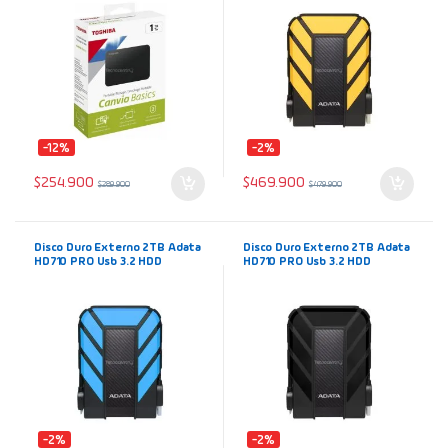
-12%
-2%
$
254.900
$
469.900
$
289.900
$
479.900
Disco Duro Externo 2TB Adata
Disco Duro Externo 2TB Adata
HD710 PRO Usb 3.2 HDD
HD710 PRO Usb 3.2 HDD
Portátil Azul AHD710P-2TU31
Portátil Negro AHD710P-2TU31
Antigolpes Antifluidos
Antigolpes Antifluidos
-2%
-2%