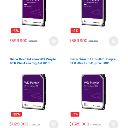
-5%
-5%
$
599.900
$
689.900
$
629.900
$
729.900
Disco Duro Interno WD Purple
Disco Duro Interno WD Purple
6TB Western Digital HDD
8TB Western Digital HDD
modelo WD64PURZ
modelo WD8001PURP
-10%
-7%
$
1.129.900
$
1.529.900
$
1.259.900
$
1.649.900