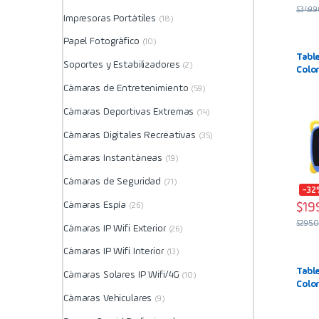
$
349.
Impresoras Portátiles
(18)
Papel Fotográfico
(10)
Tabl
Soportes y Estabilizadores
(2)
Colo
6Ram
Cámaras de Entretenimiento
(59)
oscu
Cámaras Deportivas Extremas
(14)
Cámaras Digitales Recreativas
(35)
Cámaras Instantáneas
(19)
Cámaras de Seguridad
(71)
-32
Cámaras Espía
$
19
(26)
$
295.
Cámaras IP Wifi Exterior
(26)
Cámaras IP Wifi Interior
(13)
Tabl
Cámaras Solares IP Wifi/4G
(10)
Colo
6Ram
Cámaras Vehiculares
(9)
Verd