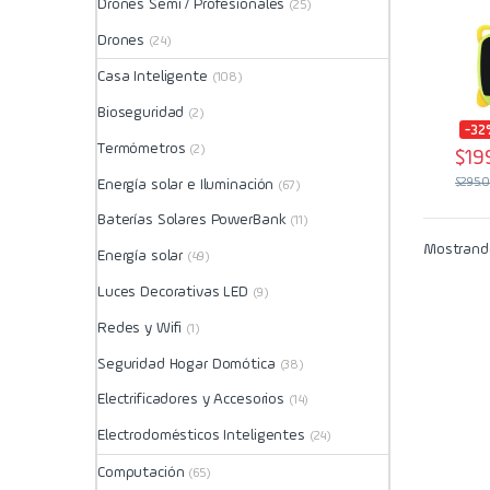
Drones Semi / Profesionales
(25)
Drones
(24)
Casa Inteligente
(108)
Bioseguridad
(2)
-32
Termómetros
(2)
$
19
$
295.
Energía solar e Iluminación
(67)
Baterías Solares PowerBank
(11)
Mostrando
Energía solar
(49)
Luces Decorativas LED
(9)
Redes y Wifi
(1)
Seguridad Hogar Domótica
(38)
Electrificadores y Accesorios
(14)
Electrodomésticos Inteligentes
(24)
Computación
(65)