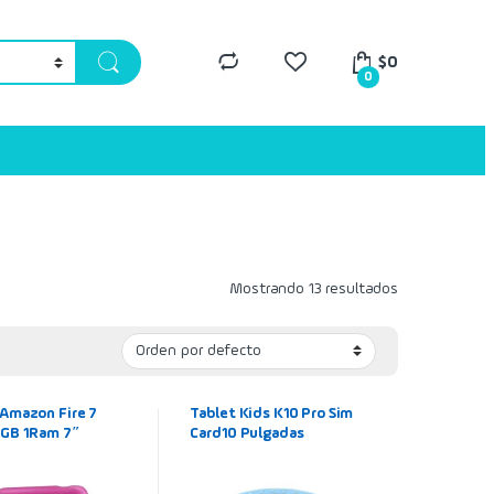
$
0
0
Mostrando 13 resultados
 Amazon Fire 7
Tablet Kids K10 Pro Sim
6GB 1Ram 7″
Card10 Pulgadas
al) + Funda
Pantalla16gb 512gb Azul
tora Rosada para
e 3 a 7 años