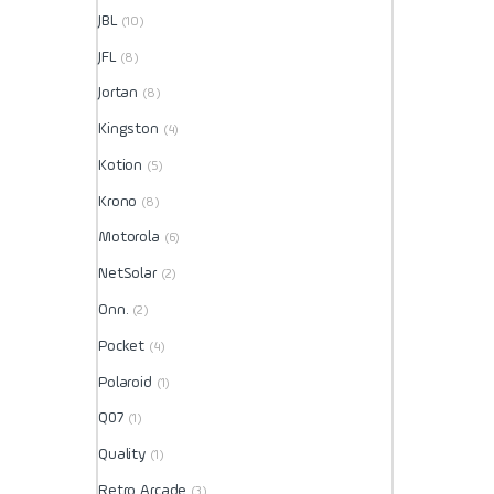
JBL
(10)
JFL
(8)
Jortan
(8)
Kingston
(4)
Kotion
(5)
Krono
(8)
Motorola
(6)
NetSolar
(2)
Onn.
(2)
Pocket
(4)
Polaroid
(1)
Q07
(1)
Quality
(1)
Retro Arcade
(3)