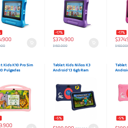
%
-17%
-17%
4.900
$
374.900
$
374.
000
$
450.000
$
450.00
et Kids K10 Pro Sim
Tablet Kids Niños K3
Tablet
10 Pulgadas
Android 13 6gb Ram
Androi
alla16gb 512gb
128gb Almacenamiento
128gb 
da
Color Azul
Color 
%
-5%
-5%
9.900