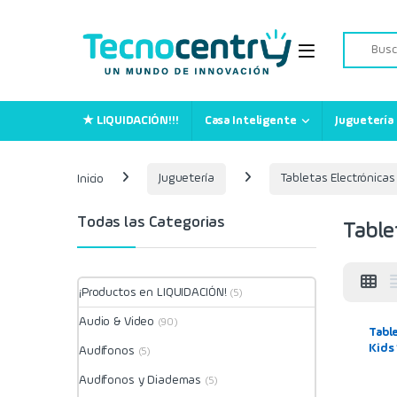
Skip to navigation
Skip to content
Search for
★ LIQUIDACIÓN!!!
Casa Inteligente
Juguetería
Inicio
Juguetería
Tabletas Electrónicas
Todas las Categorias
Table
¡Productos en LIQUIDACIÓN!
(5)
Audio & Video
(90)
Tabl
Kids
Audífonos
(5)
(Orig
Audífonos y Diademas
prot
(5)
niños