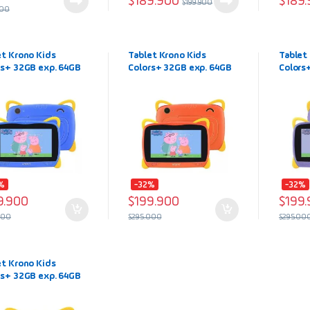
$
189.900
$
189
$
199.900
900
et Krono Kids
Tablet Krono Kids
Tablet
rs+ 32GB exp. 64GB
Colors+ 32GB exp. 64GB
Colors
 (3+3) 7″ color Azul
6Ram (3+3) 7″ color
6Ram (
ro Wifi
Naranja Wifi
Naranja
%
-32%
-32%
9.900
$
199.900
$
199
000
$
295.000
$
295.00
et Krono Kids
rs+ 32GB exp. 64GB
 (3+3) 7″ color
e Wifi