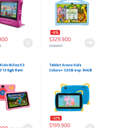
-6%
900
$
329.900
0
$
349.900
 Kids Niños K3
Tablet Krono Kids
d 13 6gb Ram
Colors+ 32GB exp. 64GB
Almacenamiento
6Ram (3+3) 7″ color Azul
Rosa
claro Wifi
-32%
$
199.900