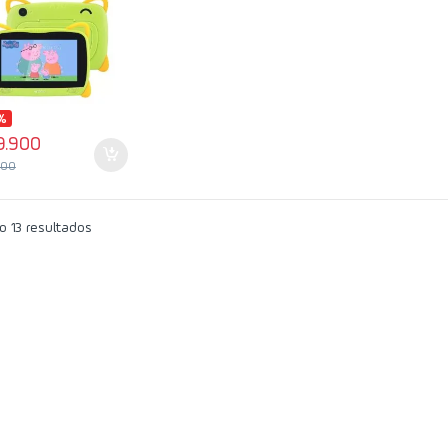
%
9.900
000
 13 resultados