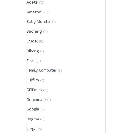
Adata
(12)
Amazon
(26)
Baby Monitor
(1)
Baofeng
(11)
Crucial
(6)
Dikang
(1)
Ezviz
(2)
Family Computer
(2)
Fujifilm
(7)
GDTimes
(12)
Generica
(349)
Google
(6)
Hagroy
(6)
Ipega
(5)