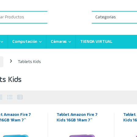
:
Computación
Cámaras
TIENDA VIRTUAL
Tablets Kids
ts Kids
et Amazon Fire 7
Tablet Amazon Fire 7
Tablet
 16GB 1Ram 7″
Kids 16GB 1Ram 7″
Kids 1
inal) + Funda
(Original) + Funda
(Origin
ectora Azul para
protectora Morada para
protec
 de 3 a 7 años
niños de 3 a 7 años
niños d