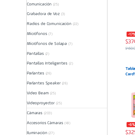
Comunicación
(25)
Grabadora de Voz
(3)
Radios de Comunicación
(22)
Micrófonos
(7)
-17
$
37
Micrófonos de Solapa
(7)
$
450.
Pantallas
(2)
Pantallas Inteligentes
(2)
Tabl
Parlantes
(26)
Card
Pant
Parlantes Speaker
(26)
Rosa
Video Beam
(25)
Videoproyector
(25)
Cámaras
(203)
Accesorios Cámaras
(49)
-6
$
32
Iluminación
(27)