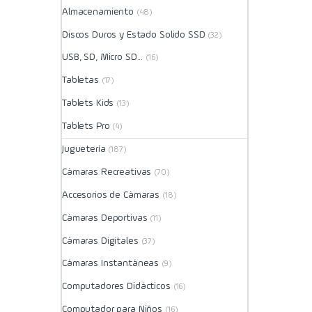
Almacenamiento
(48)
Discos Duros y Estado Solido SSD
(32)
USB, SD, Micro SD...
(16)
Tabletas
(17)
Tablets Kids
(13)
Tablets Pro
(4)
Juguetería
(187)
Cámaras Recreativas
(70)
Accesorios de Cámaras
(18)
Cámaras Deportivas
(11)
Cámaras Digitales
(37)
Cámaras Instantáneas
(9)
Computadores Didácticos
(16)
Computador para Niños
(16)