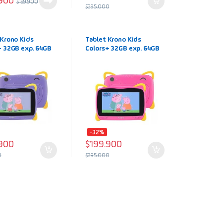
.900
$
199.900
$
295.000
 Krono Kids
Tablet Krono Kids
+ 32GB exp. 64GB
Colors+ 32GB exp. 64GB
3+3) 7″ color
6Ram (3+3) 7″ color
 Wifi
Rosado Wifi
-32%
.900
$
199.900
0
$
295.000