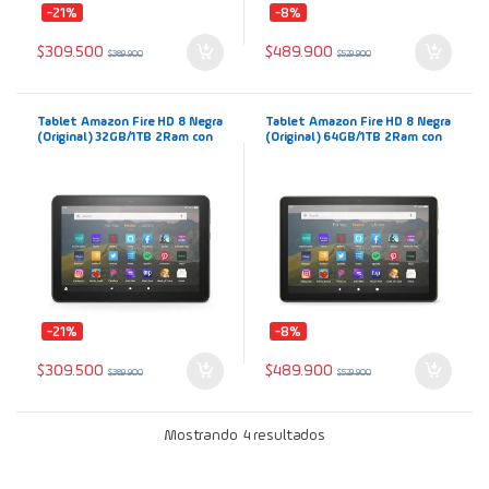
-21%
-8%
$
309.500
$
489.900
$
389.900
$
529.900
Tablet Amazon Fire HD 8 Negra
Tablet Amazon Fire HD 8 Negra
(Original) 32GB/1TB 2Ram con
(Original) 64GB/1TB 2Ram con
Voz Alexa y Dolby Atmos
Voz Alexa y Dolby Atmos
-21%
-8%
$
309.500
$
489.900
$
389.900
$
529.900
Mostrando 4 resultados