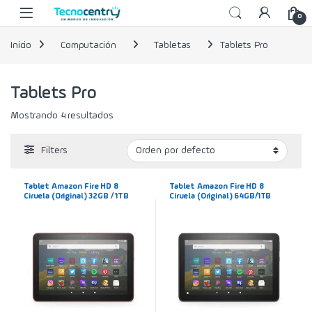
Skip to navigation
Skip to content
0
Inicio
Computación
Tabletas
Tablets Pro
Tablets Pro
Mostrando 4 resultados
Filters
Tablet Amazon Fire HD 8
Tablet Amazon Fire HD 8
Ciruela (Original) 32GB / 1TB
Ciruela (Original) 64GB/1TB
2Ram con Voz Alexa y Dolby
2Ram con Voz Alexa y Dolby
Atmos
Atmos