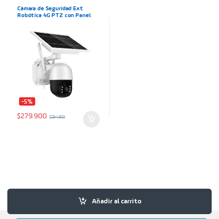
Cámara de Seguridad Ext
Robótica 4G PTZ con Panel
Solar Full HD 1080p
-5%
$
279.900
$
294.900
Añadir al carrito