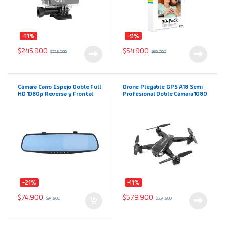
-11%
-9%
$
245.900
$
54.900
$
275.000
$
60.000
Cámara Carro Espejo Doble Full
Drone Plegable GPS A18 Semi
HD 1080p Reversa y Frontal
Profesional Doble Cámara 1080
con Visión Nocturna
con Estuche Modo Sígueme
Doble Batería color Negro
-21%
-11%
$
74.900
$
579.900
$
94.900
$
654.900