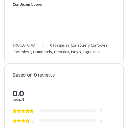
Condición:
Nuevo
SKU:
ZG-G-X3
Categorías:
Consolas y Controles
,
Controles y Gamepads
,
Generica
,
Ipega
,
Juguetería
Based on 0 reviews
0.0
overall
0
0