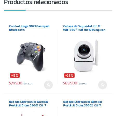
Productos relacionados
Control Ipega 9021 Gamepad
Cámara de Seguridad Int IP
Bluetooth
Wifi 360° Full HD 1080mp con
Auto Seguimiento
-12%
-22%
$
74.900
$
69.900
$
84.900
$
89.900
Batería Electrónica Musical
Batería Electrónica Musical
Portátil Drum G3001 Kit 7
Portátil Drum G3002 Kit 7
Almohadillas + Parlante
Almohadillas