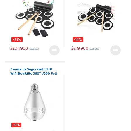
-21%
-14%
$
204.900
$
219.900
$
259.900
$
255.000
Cámara de Seguridad Int IP
Wifi Bombillo 360° V380 Full
HD 1080p Panorámica con
Micrófono
-8%