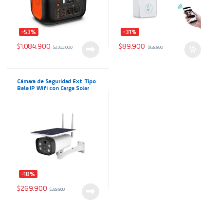
-53%
-31%
$
1.084.900
$
89.900
$
2.300.000
$
129.900
Cámara de Seguridad Ext Tipo
Bala IP Wifi con Carga Solar
Full HD 1080p
-18%
$
269.900
$
329.900