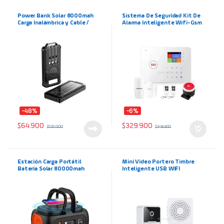
Power Bank Solar 8000mah
Sistema De Seguridad Kit De
Carga Inalámbrica y Cable /
Alarma Inteligente Wifi-Gsm
iPhone / Tipo C / USB Mini+
APP Tuya
Linterna
-48%
-6%
$
64.900
$
329.900
$
125.000
$
349.900
Estación Carga Portátil
Mini Video Portero Timbre
Batería Solar 80000mah
Inteligente USB WIFI
Inalámbrico Corriente | AC
Seguridad Inalambrico
350W | DC 12V/24V |
USB/Wireless 5V 2A