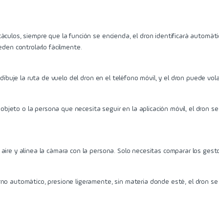
áculos, siempre que la función se encienda, el dron identificará automát
eden controlarlo fácilmente.
 dibuje la ruta de vuelo del dron en el teléfono móvil, y el dron puede vo
l objeto o la persona que necesita seguir en la aplicación móvil, el dron 
 aire y alinea la cámara con la persona. Solo necesitas comparar los ges
rno automático, presione ligeramente, sin materia donde esté, el dron s