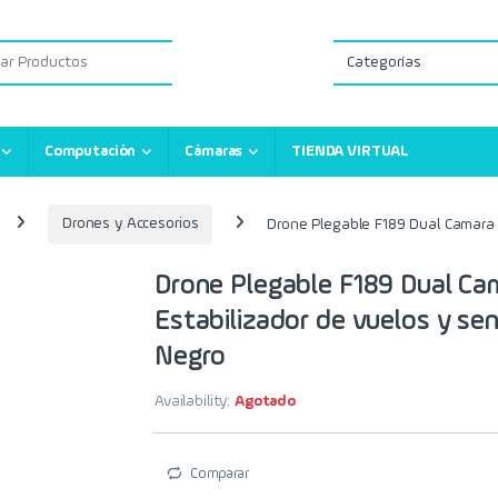
:
Computación
Cámaras
TIENDA VIRTUAL
Drones y Accesorios
Drone Plegable F189 Dual Camara W
Drone Plegable F189 Dual Cam
Estabilizador de vuelos y se
Negro
Availability:
Agotado
Comparar