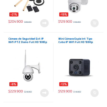
-21%
-19%
$
204.900
$
129.900
$
259.900
$
159.900
Cámara de Seguridad Ext IP
Mini Cámara Espía Int Tipo
Wifi PTZ Domo Full HD 1080p
Cubo IP Wifi Full HD 1080p
Visión Nocturna
-8%
-13%
$
229.900
$
129.900
$
249.900
$
149.900