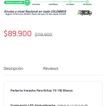
$
89.900
$
119.900
Descripción
Reviews
Parlante Karaoke Para Niños YS-110 Blanco
Iluminación LED deslumbrante:
agregue un toque de