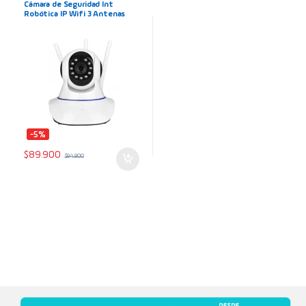
Cámara de Seguridad Int
Robótica IP Wifi 3 Antenas
Robot 360° (con Puerto LAN)
Full HD 1080p
-5%
$
89.900
$
94.900