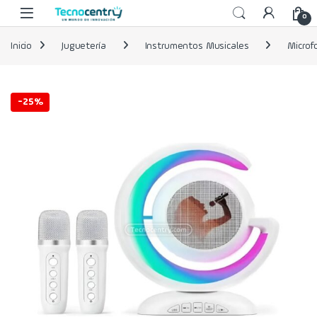
Skip to navigation
Skip to content
0
Inicio
Juguetería
Instrumentos Musicales
Microf
-
25%