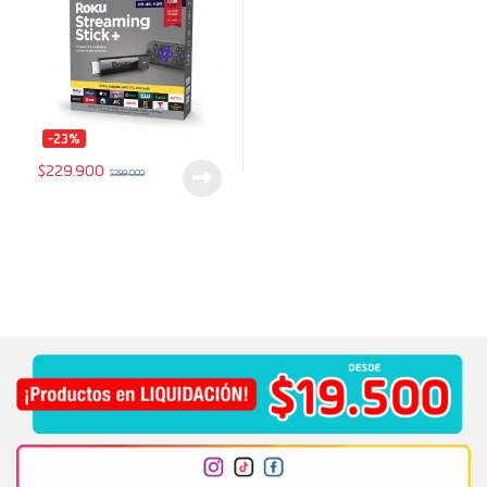
-23%
$
229.900
$
299.000