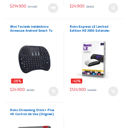
$
214.900
$
24.900
$
244.900
$
29.500
Mini Teclado Inalámbrico
Roku Express LE Limited
Airmouse Android Smart Tv
Edition HD 3930 Estándar
Iluminado
32MB 512MB de memoria RAM
Convertidor Smart TV
Streaming
-26%
-43%
$
24.900
$
124.900
$
33.500
$
219.900
Roku Streaming Stick+ Plus
4K Control de Voz (Original)
NEW Convertidor a Smart TV
Streaming