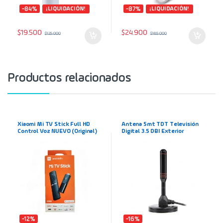
-84%
¡LIQUIDACIÓN!
-87%
¡LIQUIDACIÓN!
$
19.500
$
24.900
$
125.000
$
185.000
Productos relacionados
Xiaomi Mi TV Stick Full HD
Antena 5mt TDT Televisión
Control Voz NUEVO (Original)
Digital 3.5 DBI Exterior
Convertidor a Smart TV
Streaming
-12%
-16%